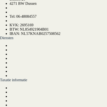
4271 BW Dussen
(Alleen op afspraak)
Tel: 06-48084557
KVK: 2695169
BTW: NL854921904B01
IBAN: NL57KNAB0257508562
Diensten
Taxatie op locatie
Taxatie in Dussen
Online hertaxatie
WEV taxatie
Motor taxatie
Oldtimer verkopen
Leertraject taxateur worden
Taxatie software
Taxatie informatie
Tarieven
Fehac taxatie
TMV taxatie
VRT taxatie
Registertaxateur