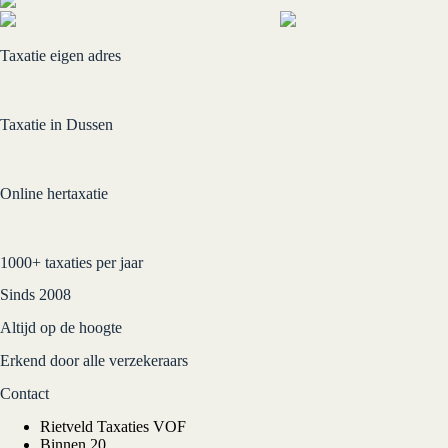
Verkoopadvies
Taxatie-software.nl
Taxatie eigen adres
Erkende taxatie va € 219,- incl BTW
Afspraak maken
Taxatie in Dussen
Erkende taxatie va € 139,- incl. BTW
Afspraak zelf inplannen
Online hertaxatie
Erkende taxatie € 129,- incl. BTW
Start online taxatie
1000+ taxaties per jaar
Sinds 2008
Altijd op de hoogte
Erkend door alle verzekeraars
Contact
Rietveld Taxaties VOF
Binnen 20