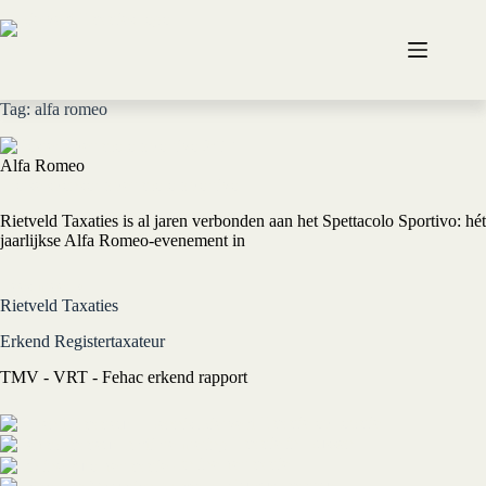
Ga
naar
de
inhoud
Tag: alfa romeo
Alfa Romeo
Trotse sponsor Spettacolo Sportivo
Rietveld Taxaties is al jaren verbonden aan het Spettacolo Sportivo: hét
jaarlijkse Alfa Romeo-evenement in
Lees meer »
Rietveld Taxaties
Erkend Registertaxateur
TMV - VRT - Fehac erkend rapport
Taxatie op locatie
Taxatie in Dussen
Online hertaxatie
Cursus taxateur