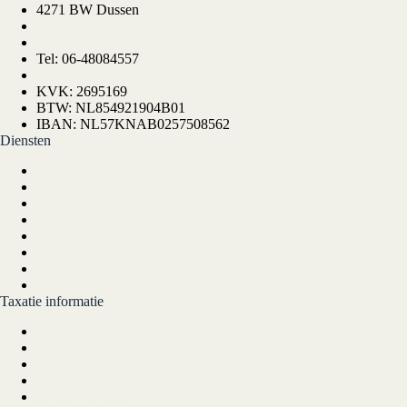
4271 BW Dussen
(Alleen op afspraak)
Tel: 06-48084557
KVK: 2695169
BTW: NL854921904B01
IBAN: NL57KNAB0257508562
Diensten
Taxatie op locatie
Taxatie in Dussen
Online hertaxatie
WEV taxatie
Motor taxatie
Oldtimer verkopen
Leertraject taxateur worden
Taxatie software
Taxatie informatie
Tarieven
Fehac taxatie
TMV taxatie
VRT taxatie
Registertaxateur