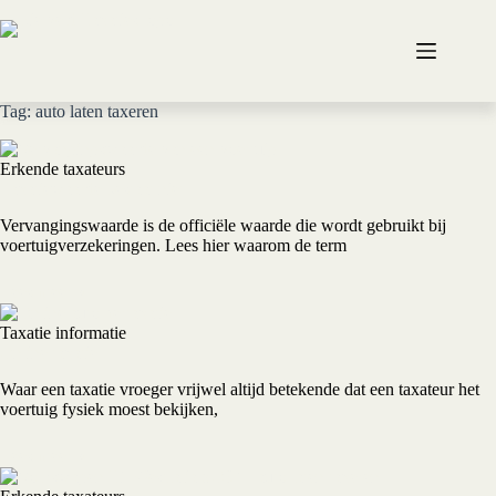
Ga
naar
de
inhoud
Tag: auto laten taxeren
Erkende taxateurs
Taxatiewaarde bestaat niet
Vervangingswaarde is de officiële waarde die wordt gebruikt bij
voertuigverzekeringen. Lees hier waarom de term
Lees meer »
Taxatie informatie
Online taxatie
Waar een taxatie vroeger vrijwel altijd betekende dat een taxateur het
voertuig fysiek moest bekijken,
Lees meer »