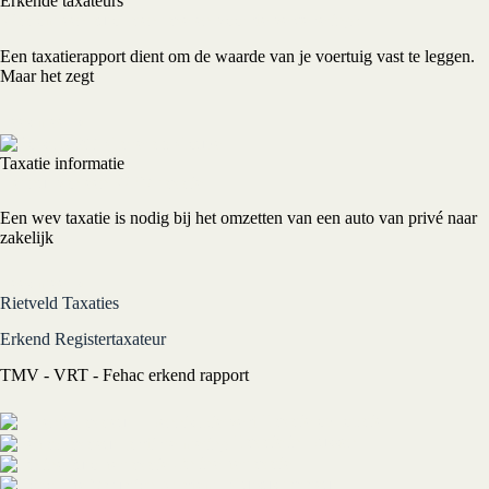
Erkende taxateurs
Waarom een auto laten taxeren voor de verzekering?
Een taxatierapport dient om de waarde van je voertuig vast te leggen.
Maar het zegt
Lees meer »
Taxatie informatie
Het nut van een WEV taxatie
Een wev taxatie is nodig bij het omzetten van een auto van privé naar
zakelijk
Lees meer »
Rietveld Taxaties
Erkend Registertaxateur
TMV - VRT - Fehac erkend rapport
Taxatie op locatie
Taxatie in Dussen
Online hertaxatie
Cursus taxateur