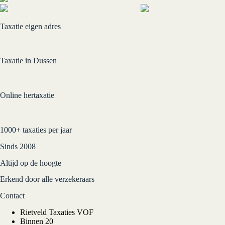
Verkoopadvies
Taxatie-software.nl
Taxatie eigen adres
Erkende taxatie va € 219,- incl BTW
Afspraak maken
Taxatie in Dussen
Erkende taxatie va € 139,- incl. BTW
Afspraak zelf inplannen
Online hertaxatie
Erkende taxatie € 129,- incl. BTW
Start online taxatie
1000+ taxaties per jaar
Sinds 2008
Altijd op de hoogte
Erkend door alle verzekeraars
Contact
Rietveld Taxaties VOF
Binnen 20